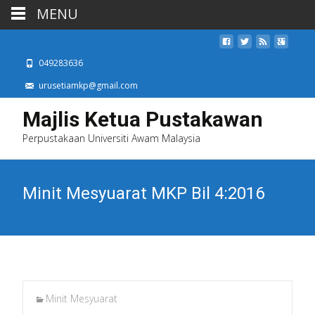
MENU
049283636
urusetiamkp@gmail.com
Majlis Ketua Pustakawan
Perpustakaan Universiti Awam Malaysia
Minit Mesyuarat MKP Bil 4:2016
Minit Mesyuarat