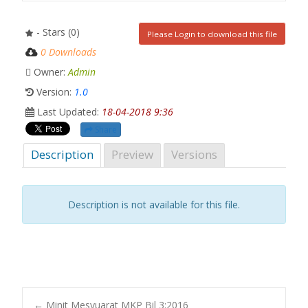
- Stars (0)
Please Login to download this file
0 Downloads
Owner:
Admin
Version:
1.0
Last Updated:
18-04-2018 9:36
Share
Description
Preview
Versions
Description is not available for this file.
←
Minit Mesyuarat MKP Bil 3:2016