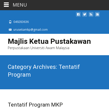
MENU
049283636
urusetiamkp@gmail.com
Majlis Ketua Pustakawan
Perpustakaan Universiti Awam Malaysia
Category Archives: Tentatif
Program
Tentatif Program MKP